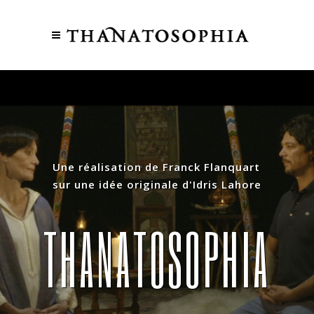
Une réalisation de Franck Flanquart
sur une idée originale d'Idris Lahore
T
H
A
N
A
T
O
S
O
P
H
I
A